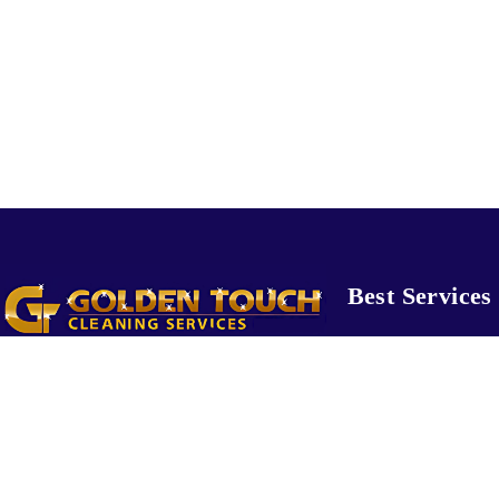
Best Services
COMMERCIAL 
Unit 21/1 Cowpasture Place Wetherill
RESIDENTIAL 
Park
INDUSTRIAL C