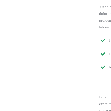
Ut enim
dolor i
proiden
laboris 
F
F
M
Lorem i
exercit
fugiat 