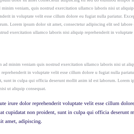
psum dolor sit amet consectetur adipiscing eli sed do eiusmod tempor in
 minim veniam, quis nostrud exercitation ullamco laboris nisi ut aliqui
nderit in voluptate velit esse cillum dolore eu fugiat nulla pariatur. Exce
orum. Lorem ipsum dolor sit amet, consectetur adipiscing elit sed labo
trud exercitation ullamco laboris nisi aliquip reprehenderit in voluptate v
 ad minim veniam quis nostrud exercitation ullamco laboris nisi ut ali
n reprehenderit in voluptate velit esse cillum dolore u fugiat nulla pariat
t, sunt in culpa qui officia deserunt mollit anim id est laborum. Lorem 
nisi ut aliquip consequat.
ute irure dolor reprehenderit voluptate velit esse cillum dolore
at cupidatat non proident, sunt in culpa qui officia deserunt
sit amet, adipiscing.