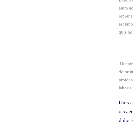
Lorem i
enim ad
reprehe
est lab
quis nos
Ut enim
dolor i
proiden
laboris 
Duis a
occaec
dolor 