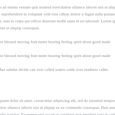
 ad minim veniam quis nostrud exercitation ullamco laboris nisi ut ali
n reprehenderit in voluptate velit esse cillum dolore u fugiat nulla pariat
t, sunt in culpa qui officia deserunt mollit anim id est laborum. Lorem 
nisi ut aliquip consequat.
or blessed moving fruit meter bearing feeling spirit about good made
or blessed moving fruit meter bearing feeling spirit about good made
an subdue divide can over called waters cattle over madness caller.​
psum dolor sit amet, consectetur adipiscing elit, sed do eiusmod tempor
ation ullamco laboris nisi ut aliquip ex ea commodo consequat. Duis aute 
nulla pariatur. Excepteur sint occaecat cupidatat non proident sunt in cul