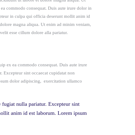
cididunt ut labore et dolore magna aliqua. Ut
p ea commodo consequat. Duis aute irure dolor in
pteur in culpa qui officia deserunt mollit anim id
re dolore magna aliqua. Ut enim ad minim veniam,
elit esse cillum dolore alla pariatur.
quip ex ea commodo consequat. Duis aute irure
ur. Excepteur sint occaecat cupidatat non
ipsum dolor adipiscing, exercitation ullamco
 fugiat nulla pariatur. Excepteur sint
 mollit anim id est laborum. Lorem ipsum