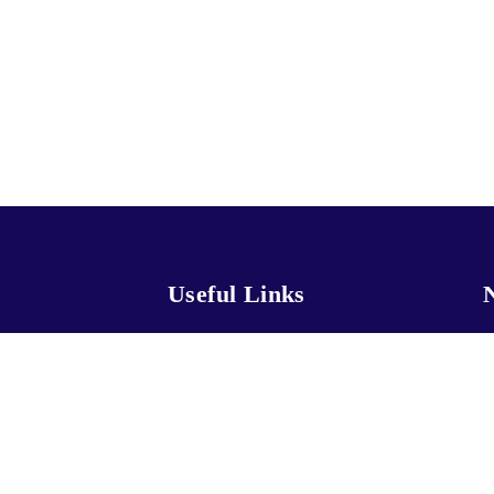
Useful Links
N
CLEANING
ABOUT US
SERVICE LOCATIONS
CLEANING
BLOG
LEANING
GET FREE ESTIMATE