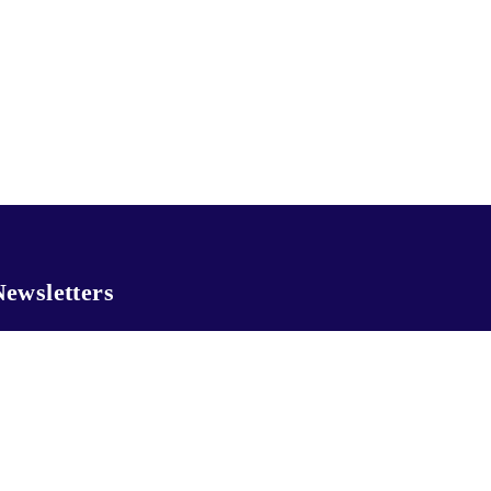
ewsletters
Get monthly cleaning tips and exclusive
offers from Golden Touch.