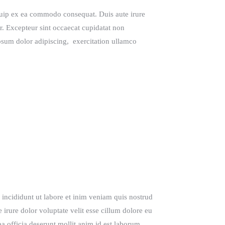
quip ex ea commodo consequat. Duis aute irure
ur. Excepteur sint occaecat cupidatat non
ipsum dolor adipiscing, exercitation ullamco
 incididunt ut labore et inim veniam quis nostrud
irure dolor voluptate velit esse cillum dolore eu
pa officia deserunt mollit anim id est laborum.